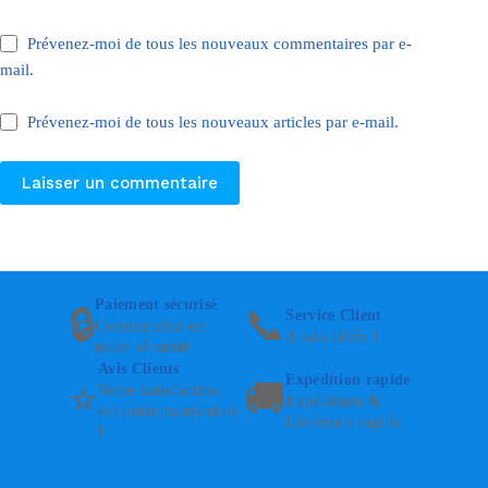
Prévenez-moi de tous les nouveaux commentaires par e-
mail.
Prévenez-moi de tous les nouveaux articles par e-mail.
Laisser un commentaire
Paiement sécurisé
🔒
📞
Service Client
Commandez en
A vos côtés !
toute sécurité
Avis Clients
Expédition rapide
⭐
🚚
Votre satisfaction
Expédition &
est notre motivation
Livraison rapide
!