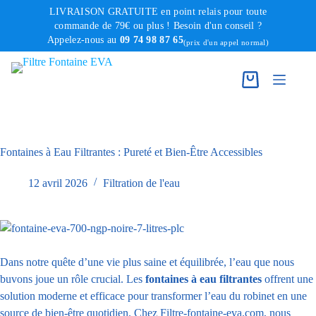
Passer
LIVRAISON GRATUITE en point relais pour toute
au
commande de 79€ ou plus ! Besoin d'un conseil ?
Appelez-nous au
09 74 98 87 65
contenu
(prix d'un appel normal)
Fontaines à Eau Filtrantes : Pureté et Bien-Être Accessibles
12 avril 2026
Filtration de l'eau
Dans notre quête d’une vie plus saine et équilibrée, l’eau que nous
buvons joue un rôle crucial. Les
fontaines à eau filtrantes
offrent une
solution moderne et efficace pour transformer l’eau du robinet en une
source de bien-être quotidien. Chez Filtre-fontaine-eva.com, nous