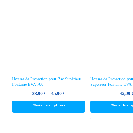
plusieurs
variations.
Les
options
peuvent
être
choisies
sur
la
page
du
Housse de Protection pour Bac Supérieur
Housse de Protection pou
produit
Fontaine EVA 700
Supérieur Fontaine EVA
Plage
38,00
€
–
45,00
€
42,00
de
Ce
Ce
Choix des options
Choix des o
prix :
produit
produit
38,00 €
a
a
à
plusieurs
plusieurs
45,00 €
variations.
variations.