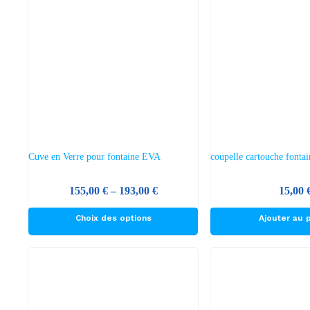
Les
Les
options
options
peuvent
peuvent
être
être
choisies
choisies
sur
sur
la
la
page
page
du
du
Cuve en Verre pour fontaine EVA
coupelle cartouche font
produit
produit
Plage
155,00
€
–
193,00
€
15,00
de
Ce
Choix des options
Ajouter au 
prix :
produit
155,00 €
a
à
plusieurs
193,00 €
variations.
Les