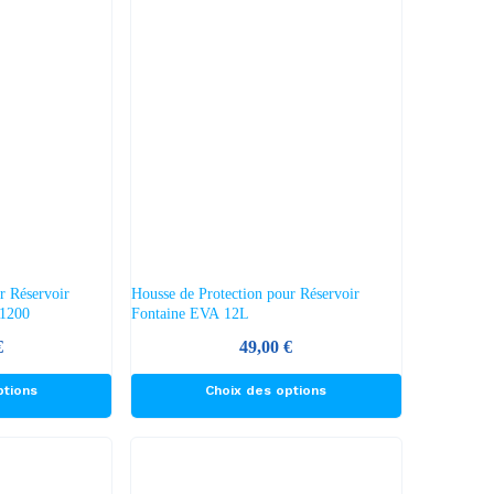
r Réservoir
Housse de Protection pour Réservoir
 1200
Fontaine EVA 12L
€
49,00
€
Ce
ptions
Choix des options
produit
a
plusieurs
variations.