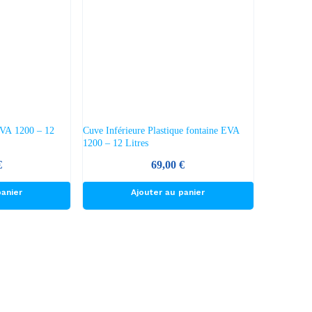
options
peuvent
être
choisies
sur
la
page
du
EVA 1200 – 12
Cuve Inférieure Plastique fontaine EVA
produit
1200 – 12 Litres
€
69,00
€
panier
Ajouter au panier