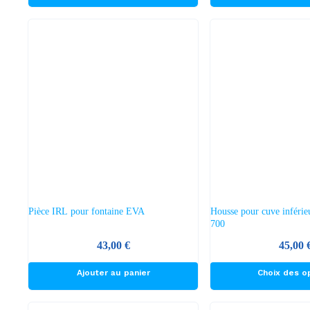
Pièce IRL pour fontaine EVA
Housse pour cuve inféri
700
43,00
€
45,00
Ce
Ajouter au panier
Choix des o
produit
a