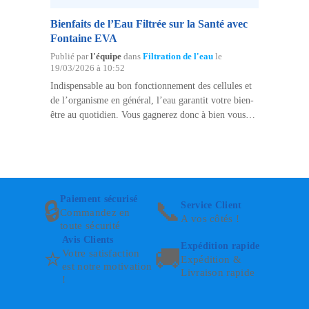
Bienfaits de l’Eau Filtrée sur la Santé avec
Fontaine EVA
Publié par
l'équipe
dans
Filtration de l'eau
le
19/03/2026 à 10:52
Indispensable au bon fonctionnement des cellules et
de l’organisme en général, l’eau garantit votre bien-
être au quotidien. Vous gagnerez donc à bien vous
hydrater pour maintenir un équilibre sain et mieux
prendre soin de vous. L’eau du robinet et celle…
Paiement sécurisé
🔒
📞
Service Client
Commandez en
A vos côtés !
toute sécurité
Avis Clients
Expédition rapide
⭐
🚚
Votre satisfaction
Expédition &
est notre motivation
Livraison rapide
!