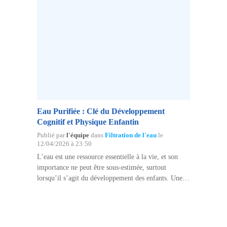
Eau Purifiée : Clé du Développement
Cognitif et Physique Enfantin
Publié par
l'équipe
dans
Filtration de l'eau
le
12/04/2026 à 23:50
L’eau est une ressource essentielle à la vie, et son
importance ne peut être sous-estimée, surtout
lorsqu’il s’agit du développement des enfants. Une
hydratation adéquate avec une eau de qualité peut
avoir des effets bénéfiques significatifs sur la santé
cognitive…