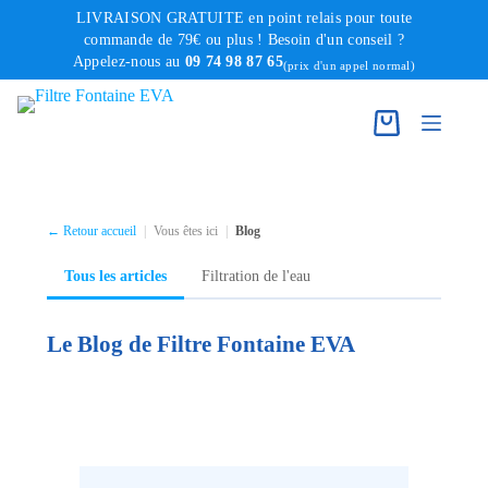
Passer
LIVRAISON GRATUITE en point relais pour toute
au
commande de 79€ ou plus ! Besoin d'un conseil ?
Appelez-nous au
09 74 98 87 65
contenu
(prix d'un appel normal)
← Retour accueil
|
Vous êtes ici
|
Blog
Tous les articles
Filtration de l'eau
Le Blog de Filtre Fontaine EVA