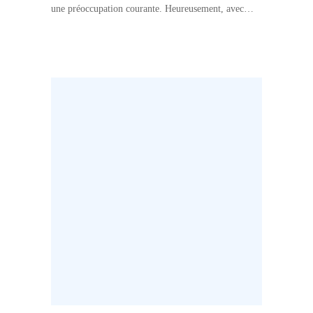
une préoccupation courante. Heureusement, avec
l’innovation de la Fontaine EVA, boire de l’eau du
robinet devient non seulement sûr mais aussi
bénéfique…