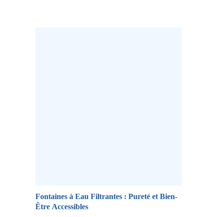
domaine, offrant un mélange de simplicité,
d’efficacité et…
Fontaines à Eau Filtrantes : Pureté et Bien-
Être Accessibles