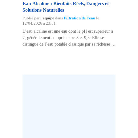
Eau Alcaline : Bienfaits Réels, Dangers et
Solutions Naturelles
Publié par
l'équipe
dans
Filtration de l'eau
le
12/04/2026 à 23:51
L’eau alcaline est une eau dont le pH est supérieur à
7, généralement compris entre 8 et 9,5. Elle se
distingue de l’eau potable classique par sa richesse en
minéraux alcalins (calcium, magnésium, potassium)
et ses propriétés antioxydantes liées aux…