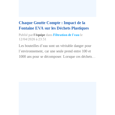
Chaque Goutte Compte : Impact de la
Fontaine EVA sur les Déchets Plastiques
Publié par
l'équipe
dans
Filtration de l'eau
le
12/04/2026 à 23:51
Les bouteilles d’eau sont un véritable danger pour
l’environnement, car une seule prend entre 100 et
1000 ans pour se décomposer. Lorsque ces déchets
sont abandonnés dans la nature, ils laissent des
séquelles qui se remarquent. Une bouteille en
plastique…