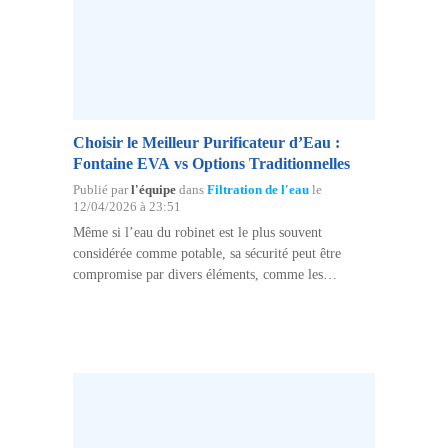
Choisir le Meilleur Purificateur d’Eau :
Fontaine EVA vs Options Traditionnelles
Publié par
l'équipe
dans
Filtration de l'eau
le
12/04/2026 à 23:51
Même si l’eau du robinet est le plus souvent
considérée comme potable, sa sécurité peut être
compromise par divers éléments, comme les
bactéries ou de produits chimiques. Afin de garantir
la pureté et la sécurité de notre approvisionnement en
eau,…