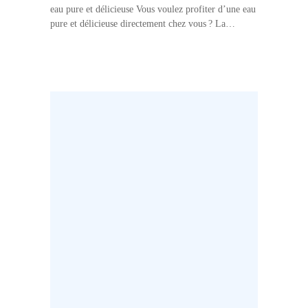
eau pure et délicieuse Vous voulez profiter d’une eau
pure et délicieuse directement chez vous ? La
fontaine filtrante eau est la solution idéale. Grâce à
son système de filtration avancé, cette…