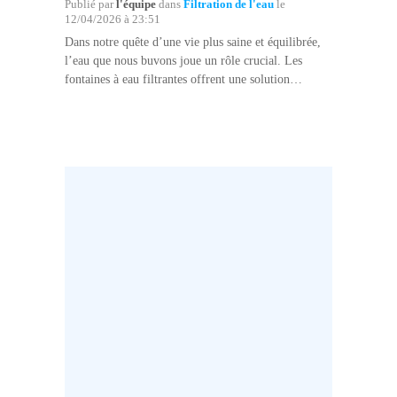
Publié par
l'équipe
dans
Filtration de l'eau
le
12/04/2026 à 23:51
Dans notre quête d’une vie plus saine et équilibrée,
l’eau que nous buvons joue un rôle crucial. Les
fontaines à eau filtrantes offrent une solution
moderne et efficace pour transformer l’eau du
robinet en une source de bien-être quotidien. Chez…