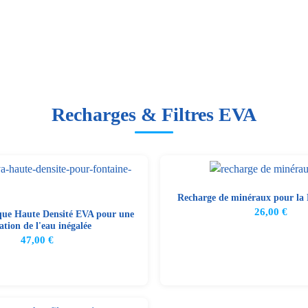
Recharges & Filtres EVA
Recharge de minéraux pour la
26,00
€
que Haute Densité EVA pour une
ration de l'eau inégalée
47,00
€