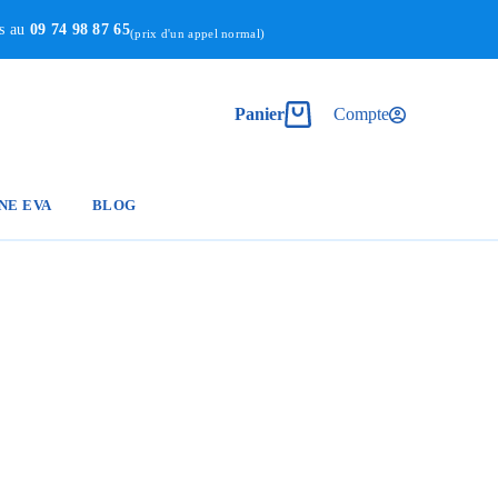
us au
09 74 98 87 65
(prix d'un appel normal)
Panier
Compte
NE EVA
BLOG