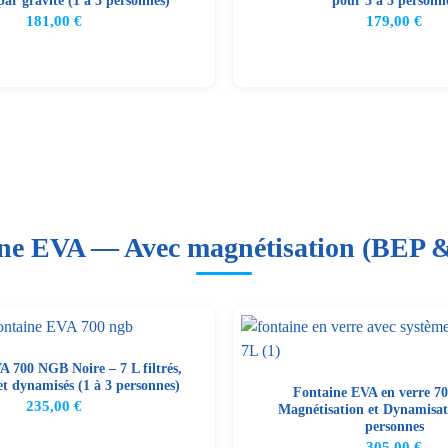
par gravité (1 à 3 personnes)
pour 3 à 5 personn
181,00
€
179,00
€
ne EVA — Avec magnétisation (BEP
A 700 NGB Noire – 7 L filtrés,
et dynamisés (1 à 3 personnes)
Fontaine EVA en verre 7
235,00
€
Magnétisation et Dynamisati
personnes
305,00
€