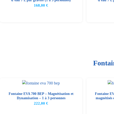
d’eau 7 L par gravité (1 à 3 personnes)
d'eau 7 L 
168,00
€
Fontai
Fontaine EVA 700 BEP – Magnétisation et
Fontaine EV
Dynamisation – 1 à 3 personnes
magnétisés 
222,00
€