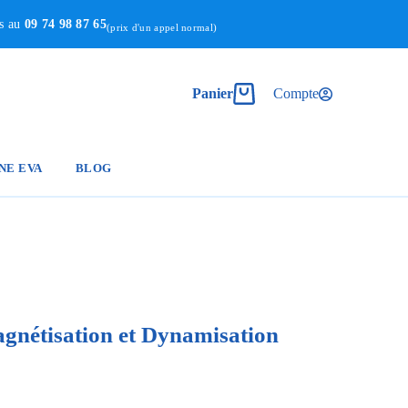
us au
09 74 98 87 65
(prix d'un appel normal)
Panier
Compte
NE EVA
BLOG
nétisation et Dynamisation