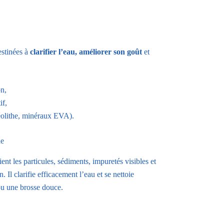
estinées à
clarifier l’eau, améliorer son goût
et
on,
if,
zéolithe, minéraux EVA).
ue
ient les particules, sédiments, impuretés visibles et
. Il clarifie efficacement l’eau et se nettoie
ou une brosse douce.