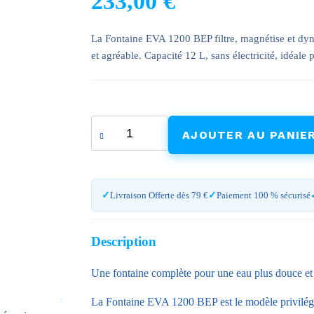
233,00
€
La Fontaine EVA 1200 BEP filtre, magnétise et dyn
et agréable. Capacité 12 L, sans électricité, idéale
quantité
AJOUTER AU PANIE
de
Fontaine
EVA
1200
Livraison Offerte dès 79 €
Paiement 100 % sécurisé
BEP
-
Magnétisation
Description
et
Dynamisation
Une fontaine complète pour une eau plus douce et 
-
3+
La Fontaine EVA 1200 BEP est le modèle privilégié
personnes