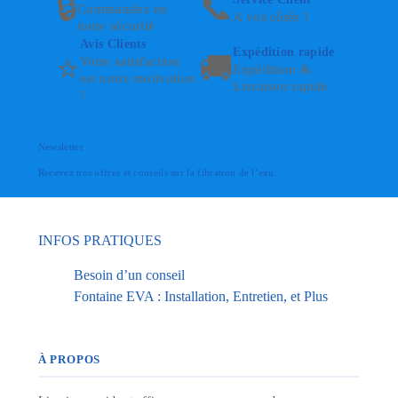
🔒
📞
Commandez en
A vos côtés !
toute sécurité
Avis Clients
Expédition rapide
⭐
🚚
Votre satisfaction
Expédition &
est notre motivation
Livraison rapide
!
Newsletter
Recevez nos offres et conseils sur la filtration de l’eau.
INFOS PRATIQUES
Besoin d’un conseil
Fontaine EVA : Installation, Entretien, et Plus
À PROPOS