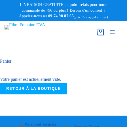
Passer
LIVRAISON GRATUITE en point relais pour toute
au
commande de 79€ ou plus ! Besoin d'un conseil ?
Appelez-nous au
09 74 98 87 65
contenu
(prix d'un appel normal)
Panier
Votre panier est actuellement vide.
RETOUR À LA BOUTIQUE
Paiement sécurisé
Service Client