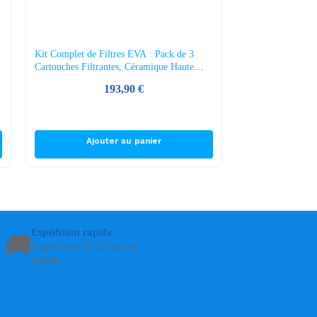
Kit Complet de Filtres EVA : Pack de 3
Cartouches Filtrantes, Céramique Haute
Densité et Recharge de Minéraux
193,90
€
Ajouter au panier
Expédition rapide
🚚
Expédition & Livraison
rapide