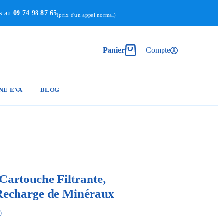
us au
09 74 98 87 65
(prix d'un appel normal)
Panier
Compte
NE EVA
BLOG
 Cartouche Filtrante,
Recharge de Minéraux
)