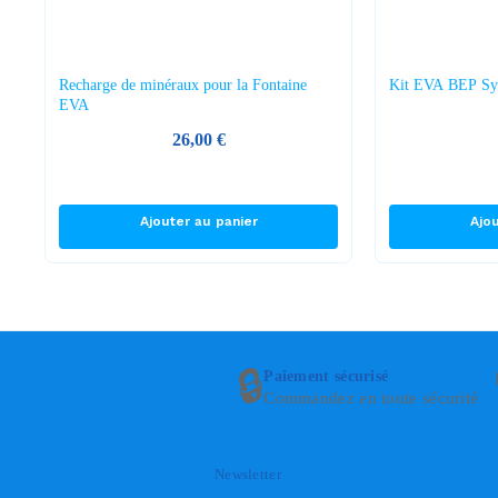
Recharge de minéraux pour la Fontaine
Kit EVA BEP Sy
EVA
26,00
€
Ajouter au panier
Ajo
🔒
Paiement sécurisé
Commandez en toute sécurité
Newsletter