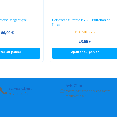
stème Magnétique
Cartouche filtrante EVA – Filtration de
L’eau
Note
5.00
sur 5
86,00
€
46,00
€
uter au panier
Ajouter au panier
Avis Clients
📞
⭐
Service Client
Votre satisfaction est notre
A vos côtés !
motivation !