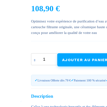
108,90
€
Optimisez votre expérience de purification d’eau
cartouche filtrante originale, une céramique haute 
conçu pour améliorer la qualité de votre eau
quantité
AJOUTER AU PANIE
de
Kit
Essentiel
de
Livraison Offerte dès 79 €
Paiement 100 % sécurisé
Filtres
EVA
:
Description
Cartouche
Filtrante,
Grâce à une technologie brevetée et des éléments n