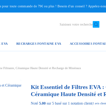
our toute commande de 79€ ou plus ! Besoin d'un conseil ? Appelez-no
Saisissez votre recherche
E EVA
RECHARGES FONTAINE EVA
ACCESSOIRES FONTAI
uche Filtrante, Céramique Haute Densité et Recharge de Minéraux
Kit Essentiel de Filtres EVA :
Céramique Haute Densité et 
Noté
5.00
sur 5 basé sur
1
notation client
(
1
avis client