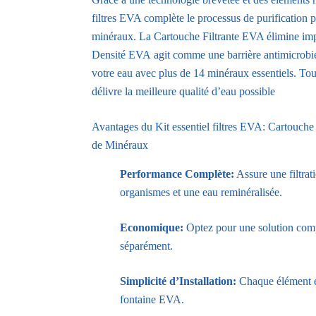
Céramique
filtres EVA complète le processus de purification p
Haute
Densité
minéraux. La Cartouche Filtrante EVA élimine imp
et
Densité EVA agit comme une barrière antimicrobie
Recharge
votre eau avec plus de 14 minéraux essentiels. To
de
délivre la meilleure qualité d’eau possible
Minéraux
Avantages du Kit essentiel filtres EVA: Cartouche
de Minéraux
Performance Complète:
Assure une filtrat
organismes et une eau reminéralisée.
Economique:
Optez pour une solution comp
séparément.
Simplicité d’Installation:
Chaque élément es
fontaine EVA.