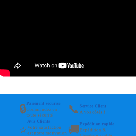
Paiement sécurisé
🔒
📞
Service Client
Commandez en
A vos côtés !
toute sécurité
Avis Clients
Expédition rapide
⭐
🚚
Votre satisfaction
Expédition &
est notre motivation
Livraison rapide