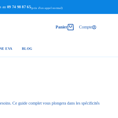
us au
09 74 98 87 65
(prix d'un appel normal)
Panier
Compte
NE EVA
BLOG
besoins. Ce guide complet vous plongera dans les spécificités