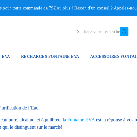
our toute commande de 79€ ou plus ! Besoin d'un conseil ? Appelez-no
Saisissez votre recherche
E EVA
RECHARGES FONTAINE EVA
ACCESSOIRES FONTAI
urification de l’Eau
au pure, alcaline, et équilibrée,
la Fontaine EVA
est la réponse à vos 
n qui le distinguent sur le marché.