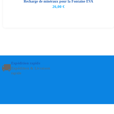
Recharge de minéraux pour la Fontaine EVA
26,00
€
Expédition rapide
🚚
Expédition & Livraison
rapide