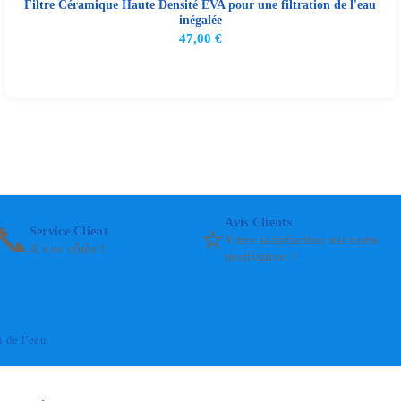
Filtre Céramique Haute Densité EVA pour une filtration de l'eau
inégalée
47,00
€
Avis Clients
📞
⭐
Service Client
Votre satisfaction est notre
A vos côtés !
motivation !
n de l’eau.