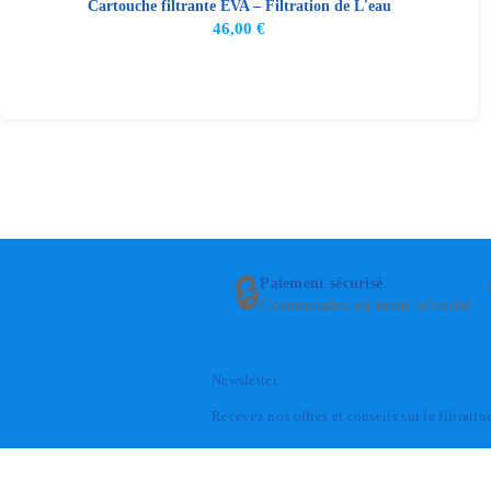
Cartouche filtrante EVA – Filtration de L'eau
46,00
€
🔒
Paiement sécurisé
Commandez en toute sécurité
Newsletter
Recevez nos offres et conseils sur la filtratio