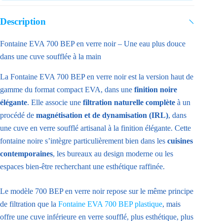
BEP
Noire
Description
–
Magnétisation
Fontaine EVA 700 BEP en verre noir – Une eau plus douce
et
dans une cuve soufflée à la main
Dynamisation
–
La Fontaine EVA 700 BEP en verre noir est la version haut de
1
gamme du format compact EVA, dans une
finition noire
à
élégante
. Elle associe une
filtration naturelle complète
à un
3
personnes
procédé de
magnétisation et de dynamisation (IRL)
, dans
une cuve en verre soufflé artisanal à la finition élégante. Cette
fontaine noire s’intègre particulièrement bien dans les
cuisines
contemporaines
, les bureaux au design moderne ou les
espaces bien-être recherchant une esthétique raffinée.
Le modèle 700 BEP en verre noir repose sur le même principe
de filtration que la
Fontaine EVA 700 BEP plastique
, mais
offre une cuve inférieure en verre soufflé, plus esthétique, plus