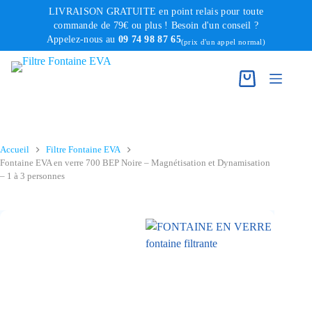
Passer
LIVRAISON GRATUITE en point relais pour toute
au
commande de 79€ ou plus ! Besoin d'un conseil ?
Appelez-nous au
09 74 98 87 65
contenu
(prix d'un appel normal)
Accueil
Filtre Fontaine EVA
Fontaine EVA en verre 700 BEP Noire – Magnétisation et Dynamisation
– 1 à 3 personnes