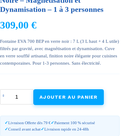
Noire – Magnétisation et
Dynamisation – 1 à 3 personnes
309,00
€
Fontaine EVA 700 BEP en verre noir : 7 L (3 L haut + 4 L utile)
filtrés par gravité, avec magnétisation et dynamisation. Cuve
en verre soufflé artisanal, finition noire élégante pour cuisines
contemporaines. Pour 1-3 personnes. Sans électricité.
quantité
AJOUTER AU PANIER
de
Fontaine
EVA
en
Livraison Offerte dès 79 €
Paiement 100 % sécurisé
verre
Conseil avant achat
Livraison rapide en 24-48h
700